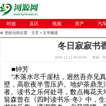
时政
县区
视频
房产
汽
您的当前位置：
主页
>
文学频道
冬日寂寂书
2025-12-12 09:34:04
来源：河
■钟芳
“木落水尽千崖枯，迥然吾亦见
壁，高歌夜半雪压庐。地炉茶鼎烹
者。读书之乐何处寻，数点梅花天
翁森曾在《四时读书乐·冬》中，