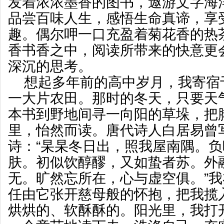
发着浓浓墨香的图书，遨游文字海
品尝百味人生，感悟生命真谛，享
趣。偶尔呷一口充盈着菊花香的热
香书香之中，阅读所带来的快意更
深沉的思考。
想起多年前的高中岁月，我寄宿
一大片农田。那时的冬天，只要天
本书到野地间寻一向阳的草垛，把
里，怡然而读。唐代诗人白居易曾
诗：“杲杲冬日出，照我屋南隅。
肤。初似饮醇醪，又如蛰者苏。外
无。旷然忘所在，心与虚空俱。”
任由它张开慈母般的怀抱，把我揽
烘烘的、软酥酥的。阳光里，我打