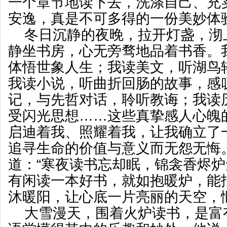
一个章节地读下去，洗涤自己、充
安逸，真是不可多得的一份美妙体
冬日沉静的夜晚，拉开灯盏，沏
静坐书房，心无旁骛地品着书香。
体悟世象人生；我读美文，听湖鸟
我读小说，听曲折回肠的故事，感
记，与先哲对话，聆听教诲；我读
受闪光思想……这些真挚感人心魄
启迪着我、照耀着我，让我确立了
追寻生命的价值与意义而无怨无悔
道：“寒夜读书忘却眠，锦衾香烬炉
有闲读一本好书，就如抱暖炉，能
沐暖阳，让心底一片亮丽的天空，
大雪漫天，围着火炉读书，是富