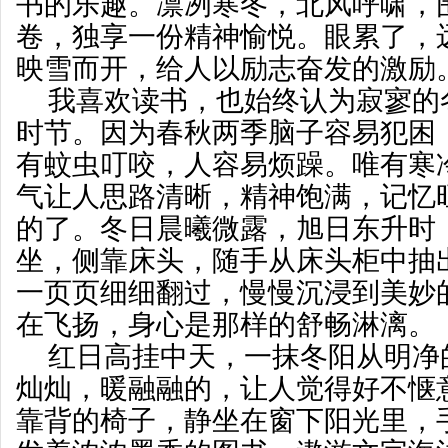
书的乐趣。凛冽寒冬，北风呼啸，
卷，独享一份精神愉悦。眼累了，
映雪而开，给人以励志奋发的激励
我喜欢读书，也始终认为寂寥的
时节。因为春秋两季脑子容易犯困
有蚊虫叮咬，人容易烦躁。唯有寒
气让人思路清晰，精神饱满，记忆
的了。冬日晨曦微露，旭日东升时
坐，侧靠床头，随手从床头柜中抽
一页页细细翻过，慢慢沉浸到美妙
在飞扬，身心是那样的舒畅淋漓。
红日高挂中天，一抹冬阳从明净
灿灿，暖融融的，让人觉得好不惬
靠背的椅子，静坐在窗下阳光里，