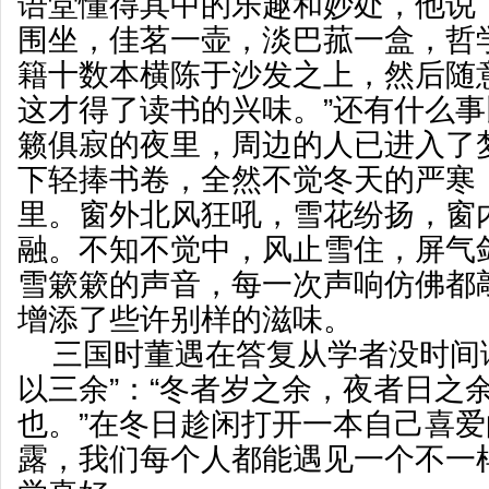
语堂懂得其中的乐趣和妙处，他说
围坐，佳茗一壶，淡巴菰一盒，哲
籍十数本横陈于沙发之上，然后随
这才得了读书的兴味。”还有什么
籁俱寂的夜里，周边的人已进入了
下轻捧书卷，全然不觉冬天的严寒
里。窗外北风狂吼，雪花纷扬，窗
融。不知不觉中，风止雪住，屏气
雪簌簌的声音，每一次声响仿佛都
增添了些许别样的滋味。
三国时董遇在答复从学者没时间
以三余”：“冬者岁之余，夜者日之
也。”在冬日趁闲打开一本自己喜
露，我们每个人都能遇见一个不一