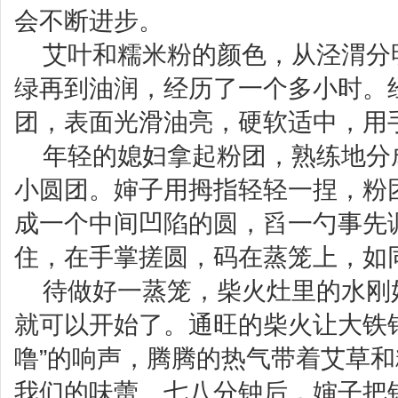
会不断进步。
艾叶和糯米粉的颜色，从泾渭分
绿再到油润，经历了一个多小时。
团，表面光滑油亮，硬软适中，用
年轻的媳妇拿起粉团，熟练地分
小圆团。婶子用拇指轻轻一捏，粉
成一个中间凹陷的圆，舀一勺事先
住，在手掌搓圆，码在蒸笼上，如
待做好一蒸笼，柴火灶里的水刚
就可以开始了。通旺的柴火让大铁
噜”的响声，腾腾的热气带着艾草
我们的味蕾。七八分钟后，婶子把