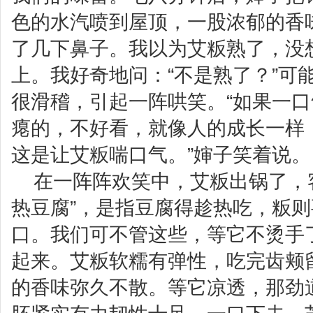
色的水汽喷到屋顶，一股浓郁的香
了几下鼻子。我以为艾粄熟了，没
上。我好奇地问：“不是熟了？”可
很滑稽，引起一阵哄笑。“如果一
瘪的，不好看，就像人的成长一样
这是让艾粄喘口气。”婶子笑着说。
在一阵阵欢笑中，艾粄出锅了，
热豆腐”，是指豆腐得趁热吃，粄
口。我们可不管这些，等它不烫手
起来。艾粄软糯有弹性，吃完齿颊
的香味弥久不散。等它凉透，那劲