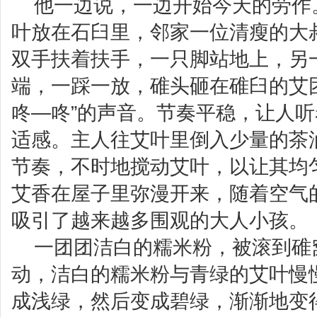
他一边说，一边开始今天的劳作
叶放在石臼里，邻家一位清瘦的大
双手扶着扶手，一只脚站地上，另
端，一踩一放，碓头砸在碓臼的艾
咚—咚”的声音。节奏平稳，让人
适感。主人往艾叶里倒入少量的茶
节奏，不时地搅动艾叶，以让其均
艾香在屋子里弥漫开来，随着空气
吸引了越来越多围观的大人小孩。
一团团洁白的糯米粉，被滚到碓
动，洁白的糯米粉与青绿的艾叶慢
成浅绿，然后变成碧绿，渐渐地变