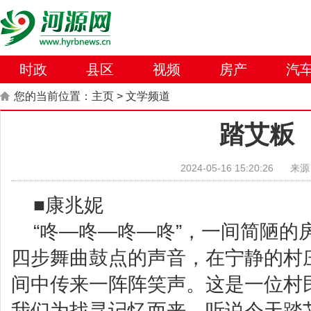
时政
县区
视频
房产
汽
您的当前位置：
主页
>
文学频道
踏艾粄
2024-05-16 15:20:26
来源
■康兆妮
“咚—咚—咚—咚”，一间简陋的
四步舞曲鼓点的声音，在宁静的村
间中传来一阵阵笑声。这是一位村
我们为找寻记忆而来，听说今天踏