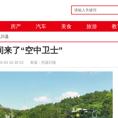
房产
汽车
美食
旅游
教
龙川县
间来了“空中卫士”
6-03 16:30:52
来源：河源日报