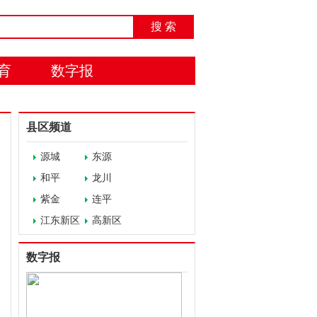
搜 索
育
数字报
县区频道
源城
东源
和平
龙川
紫金
连平
江东新区
高新区
数字报