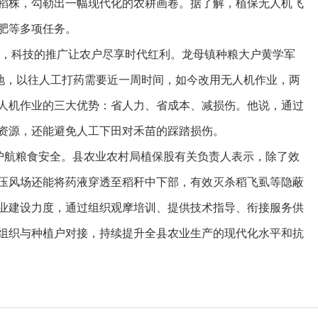
稻株，勾勒出一幅现代化的农耕画卷。据了解，植保无人机飞
肥等多项任务。
弋”，科技的推广让农户尽享时代红利。龙母镇种粮大户黄学军
亩地，以往人工打药需要近一周时间，如今改用无人机作业，两
人机作业的三大优势：省人力、省成本、减损伤。他说，通过
水资源，还能避免人工下田对禾苗的踩踏损伤。
业护航粮食安全。县农业农村局植保股有关负责人表示，除了效
压风场还能将药液穿透至稻秆中下部，有效灭杀稻飞虱等隐蔽
业建设力度，通过组织观摩培训、提供技术指导、衔接服务供
组织与种植户对接，持续提升全县农业生产的现代化水平和抗