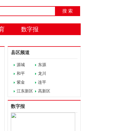
搜 索
育
数字报
县区频道
源城
东源
和平
龙川
紫金
连平
江东新区
高新区
数字报