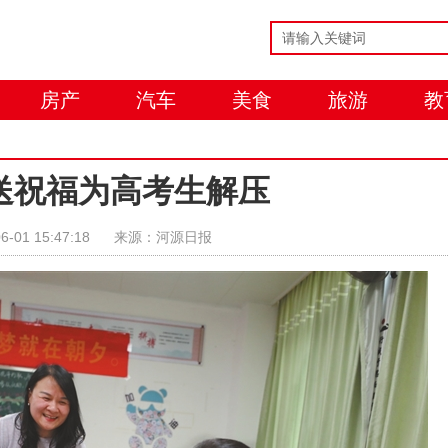
房产
汽车
美食
旅游
教
送祝福为高考生解压
6-01 15:47:18
来源：河源日报