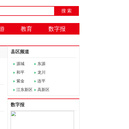
搜 索
游
教育
数字报
县区频道
源城
东源
和平
龙川
紫金
连平
江东新区
高新区
数字报