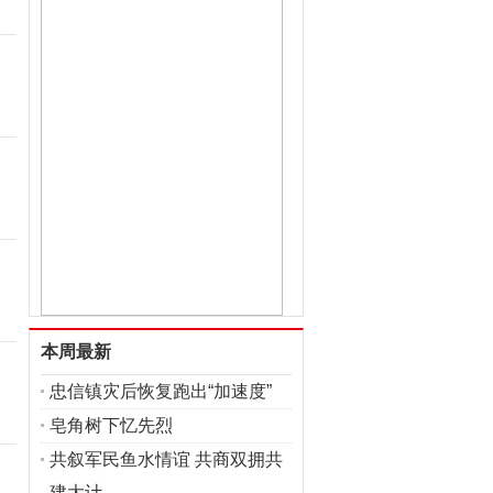
本周最新
忠信镇灾后恢复跑出“加速度”
皂角树下忆先烈
共叙军民鱼水情谊 共商双拥共
建大计