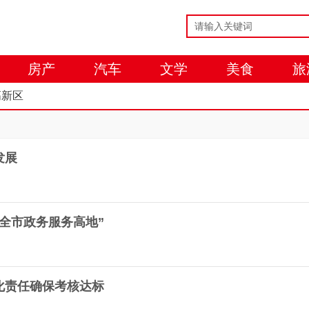
房产
汽车
文学
美食
旅
高新区
发展
全市政务服务高地”
化责任确保考核达标