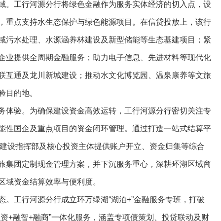
域。工行河源分行将绿色金融作为服务实体经济的切入点，设
，重点支持水生态保护与绿色能源项目。在信贷投放上，该行
域污水处理、水源涵养林建设及新型储能等生态基建项目；紧
企业提供全周期金融服务；助力电子信息、先进材料等现代化
联互通及龙川新城建设；推动水文化博览园、温泉康养等文旅
验目的地。
务体验。为确保建设资金高效运转，工行河源分行密切关注专
能性国企及重点项目的资金闭环管理。通过打造一站式结算平
展区建设指挥部及核心投资主体提供账户开立、资金归集等综合
旅集团定制现金管理方案，并下沉服务重心，深耕环湖区域商
区域资金结算效率与便利度。
态。工行河源分行成立环万绿湖“湖泊+”金融服务专班，打破
资+融智+融商”一体化服务，涵盖专项债策划、投贷联动及财