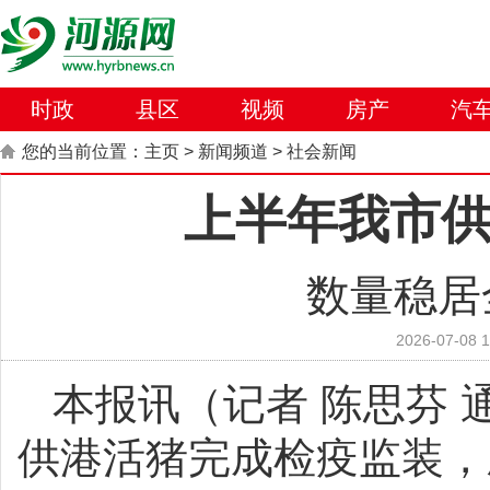
时政
县区
视频
房产
汽
您的当前位置：
主页
>
新闻频道
>
社会新闻
上半年我市供
数量稳居
2026-07-08 1
本报讯（记者 陈思芬 通
供港活猪完成检疫监装，