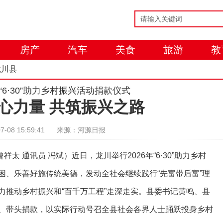
房产
汽车
美食
旅游
教
龙川县
“6·30”助力乡村振兴活动捐款仪式
心力量 共筑振兴之路
7-08 15:59:41
来源：河源日报
祥太 通讯员 冯斌）近日，龙川举行2026年“6·30”助力乡村
困、乐善好施传统美德，发动全社会继续践行“先富带后富”理
力推动乡村振兴和“百千万工程”走深走实。县委书记黄鸣、县
、带头捐款，以实际行动号召全县社会各界人士踊跃投身乡村