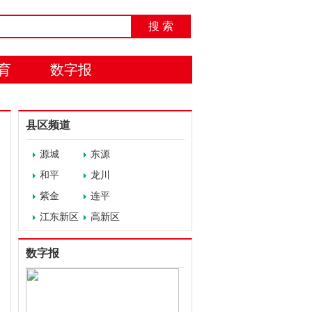
搜 索
育
数字报
县区频道
源城
东源
和平
龙川
紫金
连平
江东新区
高新区
数字报