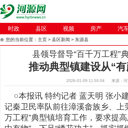
时政
县区
视频
房产
汽
您的当前位置：
主页
>
县区新闻
>
东源县
县领导督导“百千万工程”
推动典型镇建设从“有
2026-01-09 11:55:04
来源：河
○本报讯 特约记者 蓝天明 张小
记秦卫民率队前往漳溪畲族乡、上
万工程”典型镇培育工作，要求提高