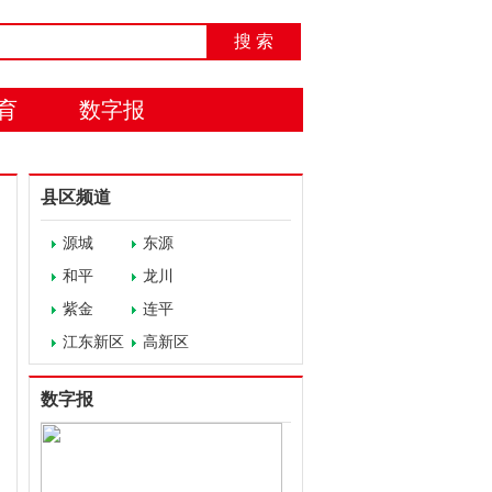
搜 索
育
数字报
县区频道
源城
东源
和平
龙川
紫金
连平
江东新区
高新区
数字报